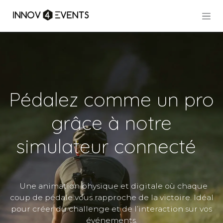
Se rendre au contenu
Pédalez comme un pro
grâce à notre
simulateur connecté
Une animation physique et digitale où chaque
coup de pédale vous rapproche de la victoire. Idéal
pour créer du challenge et de l’interaction sur vos
événements.